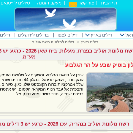
דף הבית
|
צור קשר
|
מעקב הזמנה
|
טיולים לוייטנאם
|
ראל
|
דילים בארץ
|
דילים לצפון
|
בדילים לירושלים
|
דילים
דילים בארץ
<
דילים למלונות רשת אוליב
מע"מ.
ון בוטיק שבע על הר הגלבוע
שוכן על פסגת הגלבוע ומשקיף על שלושת העמקים
עמק חרוד, ועמק יזרעאל. במלו
שלל אטרקציות ברוח הקונספט שלו, כגון: סיורים, ט
ותצפית אל עבר הנוף המקראי הקסום. יש אינטרנט
בריכת שחייה, חדר כושר ומסעדת קימל
רשת מלונות אוליב בנהריה, עכו 2026 - כרגע יש 3 דילים מוזלים. כל המחירים כוללים מע"מ.