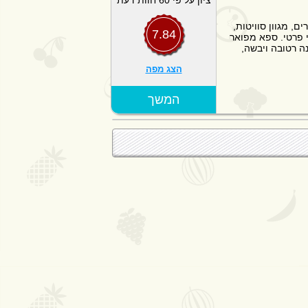
ציון על פי 60 חוות דעת
 סמוך לנהריה, מלון ספא עם 106 חדרים, מגוון סוויטות,
7.84
י פרטי. ספא מפואר
נה רטובה ויבשה,
הצג מפה
המשך