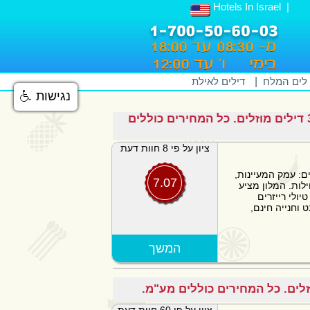
Hotels In Israel
 לים המלח
|
דילים לאילת
נגישות
רשת מלונות אוליב בנצרת, מעלות, בית שאן 2026 - כרגע יש 3 דילים מוזלים. כל המחירים כוללים
ציון על פי 8 חוות דעת
: עמק המעיינות,
7.07
ן 44 חדרים ושתי וילות. המלון מציע
יולי רייזרים
 וחנייה חינם,
המשך