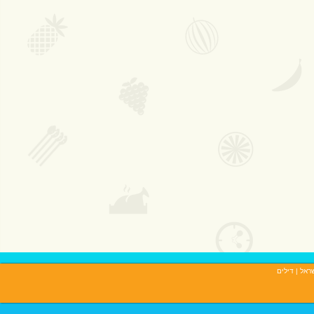
שראל
| דילים