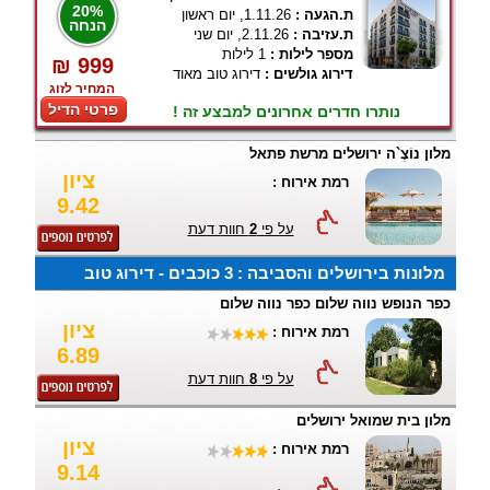
20%
ת.הגעה :
1.11.26, יום ראשון
הנחה
ת.עזיבה :
2.11.26, יום שני
מספר לילות :
1 לילות
₪ 999
דירוג גולשים :
דירוג טוב מאוד
המחיר לזוג
פרטי הדיל
נותרו חדרים אחרונים למבצע זה !
מלון נוֹצֶ`ה ירושלים מרשת פתאל
ציון
רמת אירוח :
9.42
על פי
2
חוות דעת
מלונות בירושלים והסביבה : 3 כוכבים - דירוג טוב
כפר הנופש נווה שלום כפר נווה שלום
ציון
רמת אירוח :
6.89
על פי
8
חוות דעת
מלון בית שמואל ירושלים
ציון
רמת אירוח :
9.14