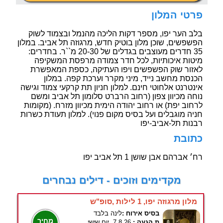
פרטי המלון
בלב הער יפו, מספר דקות הליכה מהנמל ובצמוד לשוק
הפשפשים, שוכן מלון בוטיק חדש, מרגוזה תל אביב. במלון
35 חדרים מעוצבים בגדלים של 20-30 מ``ר. בחדרים:
מיטות איכותיות, לכל חדר צמודה מרפסת המשקיפה
לאזור שוק הפשפשים ויפו העתיקה, כספת המאפשרת
הכנסת מחשב נייד, מיני מקרר וערכת קפה. במלון
אינטרנט אלחוטי חינם. למלון חניון תת קרקעי צמוד וגישה
נוחה מכיוון צפון (רחוב הרברט סלומון תל אביב ומשם
לרחוב יפת) או רחוב יהודה הימית מכיוון מזרח. (מקומות
חניה מוגבלים ועל בסיס מקום פנוי). למלון תעודת כשרות
רבנות תל-אביב-יפו
כתובת
רח׳ אברהם אבן שושן 1 תל אביב יפו
מקדימים וזוכים - דילים נבחרים
מלון מרגוזה יפו, 1 לילות ,סופ"ש
בסיס אירוח :
לינה בלבד
מחיר
ת.הגעה :
7.8.26, יום שישי