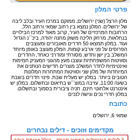
פרטי המלון
מלון הרצל (שני) ירושלים, ממוקם במרכז העיר ובלב ליבה
של ירושלים. המלון נמצא בין רחוב שמאי ורחוב הלל,
הרחובות המרכזיים של העיר, קרוב מאוד למרכז הבילויים
בנחלאות, מרחק הליכה משוק מחנה יהודה, ביכ``נ הגדול
ועוד. במלון תמצאו 50 חדרים מאובזרים ומעוצבים
הפרוסים על פני ארבע קומות. המלון מעוצב באופן מיוחד
המשלב בין ישן וחדש, מסורתי ומודרני כאחד, החדרים
וסוויטות המשפחתיות עוצבו מעץ מהגוני המעניק חמימות
ואינטימיות לחדר המשלב מוצרים חדישים הנותנים את
המיוחדות של מלון שני וסוויטות המתחרות המלונות
הטובים ביותר. במלון יש מעלית שבת. פינוי חדרים בשבת
בשעה 11:00, עזיבה במוצ``ש בתיאום ובתשלום. במלון יש
אינטרנט אלחוטי חינם. חניה ציבורית בסמוך ובתשלום.
במלון חדרי נכים וגישה לנכים
כתובת
שמאי 6, ירושלים
מקדימים וזוכים - דילים נבחרים
3 לילות בירושלים במחיר מיוחד – כולל ארוחת בוקר