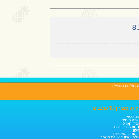
ס
|
מלונות בישראל
|
רוג מצויין / 5 כוכבים
ען ספא
פה הימים
ירי הגליל
טורל כפר בלום
ילון
מונד ראש פינה
ילה ישרוטל איילת השחר