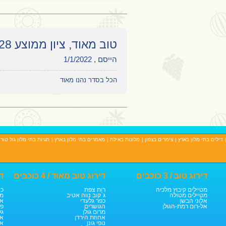
טוב מאוד, ציון ממוצע 8.28
הייסם , 1/1/2022
הכל בסדר נהנו מאוד
דילים בתי מלון בארץ
|
צימרים בצפון
|
מלונות באילת
|
מאמרים בתי מלון בארץ
|
תגיות בתי מלון גול טור
דירוג טוב / 3 כוכבים
דירוג טוב מאוד / 4 כוכבים
די
מטיילים קיבוץ מלכיה
רות צפת
כנ
מטיילים מטולה
ג`קוב נווה אטיב
מצ
אלוני הבשן
כפר גלעדי
אמ
אל-רום רמת-הגולן
הגושרים
פס
מרום גולן
גל
אחוזת הירדן
אד
נופי גונן
אי