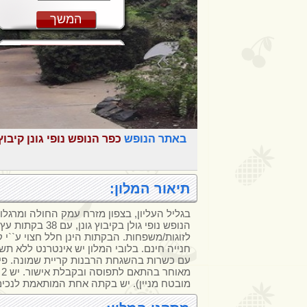
המשך
באתר הנופש
כפר הנופש נופי גונן קיבוץ 
תיאור המלון:
בגליל העליון, בצפון מזרח עמק החולה ומרגלות
הנופש נופי גולן בקיבו
לזוגות/משפחות. הבקתות הינן חלל חצוי ע``י 
חנייה חינם. בלובי המלון יש אינטרנט ללא תש
מ
מובטח מניין). יש בקתה אחת המותאמת לנכים