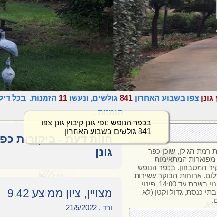
גונן
צפו בשבוע האחרון
841
גולשים, ונעשו
11
הזמנות. בכל דיל
הזמנות .
בכפר הנופש נופי גונן קיבוץ גונן צפו
841 גולשים בשבוע האחרון
חוות דעת - ביקורות כפר
גונן
 רמת הגולן, שוכן כפר
ץ גונן, עם 38 בקתות עץ מפוארות המתאימות
קיר המטבחון. בכפר הנופש
לום. ארוחות הבוקר עשירות
עם כשרות בהשגחת הרבנות קריית שמונה. פינוי בשבת עד 14:00, פינוי
מצויין, ציון ממוצע 9.42
אוחר בהתאם לתפוסה ובקבלת אישור. יש 2 בתי כנסת, גדול וקטן (לא
.
ורד , 21/5/2022