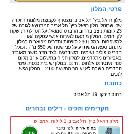
פרטי המלון
מלון רויאל ביץ` תל אביב, מצטרף לקבוצת מלונות היוקרה
של ישרוטל. מלון רויאל ביץ` תל אביב המתנשא לגובה של
23 קומות ניצב ברחוב הרברט סמואל, על הטיילת הנושקת
לקו המים. המלון מותאם לאירוח אנשי עסקים ו/או
למשפחות. במלון 230 סוויטות וחדרים מפוארים במלון
מתחם ספא המשתרע על פני שטח של 650 מ``ר, וכולל
חדרי טיפולים נעימים ומשודרגים, לצד חדר כושר מאובזר
באביזרים מתקדמים. למלון חנייה בתשלום ע``ב מקום
פנוי. אינטרנט אלחוטי, חינם. במלון יש בית כנסת. פינוי
החדרים בשבת לא יאוחר מהשעה 12:00. המלון נגיש
לנכים.
כתובת
רחוב הירקון 19 תל אביב
מקדימים וזוכים - דילים נבחרים
מלון רויאל ביץ` תל אביב, 1 לילות ,אמצ"ש
בסיס אירוח :
לינה בלבד
מחיר
ת.הגעה :
9.8.26, יום ראשון