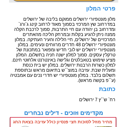
פרטי המלון
מלון מונטפיורי ירושלים ממוקם בליבה של ירושלים
במדרחוב שץ המרכזי בסמוך מאוד לרחוב קינג ג`ורג`
ומדרחוב בן יהודה עם חיי התרבות, סמוך לרכבת הקלה
ממנה ניתן להגיע בקלות ובמרחק הליכה מהאתרים
המרכזיים של ירושלים, חיי הלילה והעיר העתיקה. במלון
מונטפיורי ירושלים 48 חדרים מרווחים ונעימים. במלון
מונטפיורי ירושלים יש לובי חדיש ומפואר במתכונת של
טרקלין עסקים. סמוך למלון ישנה חניה בתשלום. המלון
מציע שימוש בטאבלטים וגלישה באינטרנט אלחוטי חינם.
למלון כשרות הרבנות ירושלים. במלון יש בית כנסת
ומעלית שבת. עזיבה במוצ``ש בתיאום מראש ובתוספת
תשלום בלבד. במלון מונטפיורי יש חדרי נכים עם אמבטיה
(ע``פ בקשה מראש).
כתובת
רח` ש``ץ 7 ירושלים
מקדימים וזוכים - דילים נבחרים
מחיר מוזל לסוכות חצי פנסיון כולל עזיבה בצאת החג