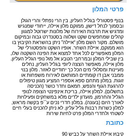
פרטי המלון
בנוף פסטורלי בגליל העליון, בין הרי נפתלי והרי הגולן
ובסמוך לנחל דישון, ממוקם מלון איילה, ייחודי שמנגיש
ומדגיש את תרבות האירוח של מלונות ישרוטל למגוון
קהלים שמחפשים שקט ושלווה בסטנדרט גבוה ובמיקום
מושלם. מקור השם מלון “איילה” ניתן בהשראת הקיבוץ בו
הוא ממוקם, איילת השחר. אופיו השקט והפסטורלי של
המלון מאפשרים לכל אחד למצוא את הפינה השקטה שלו,
בין שבילי המלון ובמרחבי הטבע אל מול נופי הגליל העליון.
מלון איילה, מאפשר הצצה ליופי בגליל העליון, נחלים
מעיינות ומסלולי מים הכל כך יחודיים לאזור. מלון בנוי
ממבני אבן דו קומתיים המותאם לאירוח משפחות או
זוגות. במלון מתחם ספא אספרי המציע מגוון טיפולים
להרגעת הגוף והנפש, חמאם וחדר כושר (הכניסה
בתשלום). למלון איילה, בריכת אינפינטי הצופה לנופי
הגליל והחרמון, מועדון ילדים מלא במשחקים ופעילויות
לאורך היום (בעונה). במלון חדרי נכים ע``פ בקשה מראש,
למלון כשרות רבנות גליל עליון. לא ניתן להכניס בעלי חיים
לשטחי ולחדרי המלון פרט לחיות שירות
כתובת
קיבוץ איילת השחר על כביש 90