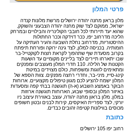
פרטי המלון
מלון בראון מחנה יהודה ירושלים מרשת מלונות קנדה
ישראל, ממוקם לצד שוק מחנה יהודה הצבעוני והשוקק,
שהוא יעד תיירותי לכל חובבי הקולינריה והבילויים ובמרחק
הליכה מדרחוב יפו, ככר דוידקה וככר החתולות
ההיסטוריות, מדרחוב נחלת השבעה והעיר העתיקה על
חומותיה. בכניסה למלון, לצד גינה ירוקה ופורחת תיפתח
בקרוב מסעדת שף שתהפוך לקראת חצות לקוקטייל-בר
שבו יתארחו תיירים לצד בליינים מקומיים עד השעות
הקטנות של הלילה. 110 חדרי המלון מעוצבים ומפנקים
ומתאימים לזוגות ומשפחות, כולם מצוידים במיטת
קינג-סייז, מיני-בר, וחדרי רחצה מפנקים. צוות הספא של
המלון ישמח להציע לכם מגוון טיפולים מקצועיים. ארוחות
הבוקר באמצע השבוע (א-ה) תוגשנה בבתי קפה ומסעדות
באיזור המלון ובסופי שבוע, הארוחות תוגשנה ארוזות
במלון. מלון בראון מחנה יהודה, עוצב באווירת עיצוב ניו
יורקי, לצד ספריית האיקסים, קירות לבנים ובטון חשופים
מכוסים בווילונות קטיפה זהובים כבדים.
כתובת
רחוב יפו 105 ירושלים