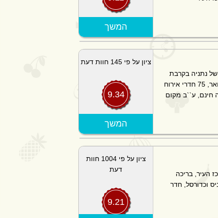
הצג מפה
המשך
ציון על פי 145 חוות דעת
 של נתניה בקרבת
חוף הים, בתי הקפה והמסעדות. במלון דיויד טאואר, 75 חדרי אירוח
9.34
 חינם, ע``ב מקום
הצג מפה
המשך
ציון על פי 1004 חוות
דעת
ז העיר, בריכה
יס וכדורסל, חדר
9.21