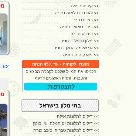
מל
<<
קיו חוף פולג
<<
לאונרדו פלאזה נתניה
<<
רזידנס ביץ
<<
דיויד טאואר נתניה
<<
ריזורט חדרה
<<
מלון כרמל - נתניה
<<
גני שלמה המלך נתניה
<<
פארק הים נתניה
מועדון לקוחות - עד 45% הנחה
עוד בתי מלון
הכניסו את המייל שלכם לקבלת מבצעים
והטבות, ותהיו ראשונים לדעת
!להצטרפות
מל
בתי מלון בישראל
דילים למלונות אילת <<
דילים למלונות ים המלח, עין בוקק <<
דילים למלונות טבריה, סובב כנרת <<