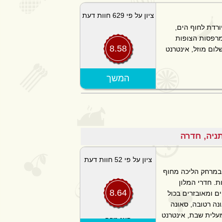
ציון על פי 629 חוות דעת
ורדת לחוף הים,
 מרפסות הצופות
8.58
לום מוזל, אינטרנט
הצג מפה
המשך
ציון על פי 52 חוות דעת
 במרחק הליכה מחוף
ת. חדרי המלון
8.64
ם ומאובזרים בכול
ונה רטובה, סאונה
מעלית שבת, אינטרנט
הצג מפה