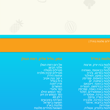
ילים
מלונות בחו"ל
|
לונות בחו"ל
צפון, גליל עליון, רמת הגולן
ונות בניו יורק, ארצות
אל-רום רמת-הגולן
רית
אלוני הבשן
ונות בבאטומי, גאורגיה
מטיילים מטולה
ונות בפראג, צ'כיה
מטיילים קיבוץ מלכיה
ונות בפוקט, תאילנד
אחוזת הירדן
ונות בפאפוס, קפריסין
ג`קוב נווה אטיב
ונות באתונה, יוון
בית בגליל
ונות בהאנוי, וייטנאם
ארץ דפנה
ונות בבודפשט, הונגריה
הגושרים
ונות באיה נאפה, קפריסין
כפר גלעדי
ונות באמסטרדם, הולנד
כפר הנופש הוילג`
ונות בווינה, אוסטריה
כפר הנופש עין זיוון
ונות בפריז, צרפת
דילון 48
ונות בטירנה, אלבניה
הארחה בקיבוצים
ונות בדובאי, איחוד
חופשה בישראל
מירויות
מלונות בארץ
ונות בלונדון, אנגליה,
השוואת מחירים מלונות