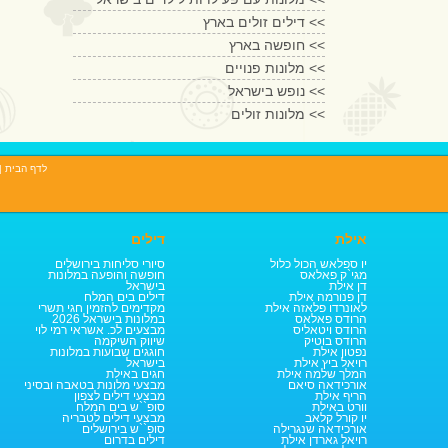
דילים זולים בארץ <<
חופשה בארץ <<
מלונות פנויים <<
נופש בישראל <<
מלונות זולים <<
לדף הבית
|
אילת
דילים
יו ספלאש הכול כלול
סיורי סליחות בירושלים
מגי`ק פאלאס
חופשה והופעה במלונות
דן אילת
בישראל
דן פנורמה אילת
דילים בים המלח
לאונרדו פלאזה אילת
מקדימים להזמין חגי תשרי
הרודס פאלאס
במלונות בישראל 2026
הרודס ויטאליס
מבצעים לכ. אשראי רמי לוי
הרודס בוטיק
שיווק השיקמה
נפטון אילת
חוגגים שבועות במלונות
רויאל ביץ אילת
בישראל
המלך שלמה אילת
חגים באילת
אורכידאה סיאם
מבצעי מלונות בטאבה ובסיני
הריף אילת
מבצעי דילים לצפון
וורט באילת
סופ``ש בים המלח
יו קורל קלאב
מבצעי דילים לטבריה
אורכידאה שנגרילה
סופ``ש בירושלים
רויאל גארדן אילת
דילים בדרום