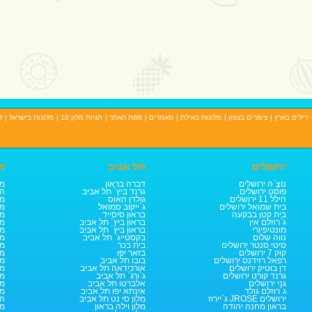
דילים בארץ
|
צימרים בצפון
|
מלונות באילת
|
מאמרים
|
מפת האתר
|
תגיות מלון 10
|
מלונות בישראל
| ד
ירושלים
תל אביב
מ
נוֹצֶ`ה ירושלים
דברה בראון
מל
פוסט ירושלים
גרנד ביץ` תל אביב
הב
הילל 11 ירושלים
גולדן האוס
מל
בית שמואל ירושלים
ג`ייקוב סמואל
מל
בית קטן בבקעה
בראון סיסייד
מל
ג`רוזלם אין
בראון ביץ` תל אביב
מל
מונטיפיורי
בראון ביץ` תל אביב
מל
נווה שלום
בקסטייג` תל אביב
מל
סיטי סנטר ירושלים
בית בכר
מל
קוק 7 ירושלים
בזאר יפו
מל
רפאל רזידנס ירושלים
בובו תל אביב
מל
דן בוטיק ירושלים
אורכידאה תל אביב
מל
גרנד קורט ירושלים
ג`ורג` תל אביב
מל
גני ירושלים
אלברטו תל אביב
מל
ג`רוזלם גולד
אינתא יפו תל אביב
מל
ג`יירוז JROSE ירושלים
מלון סי נט תל אביב
הא
בראון מחנה יהודה
מלון וילה בראון
מל