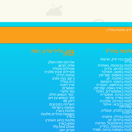
ילים
מלונות בחו"ל
|
לונות בחו"ל
צפון, גליל עליון, רמת
הגולן
ונות בניו יורק, ארצות
רית
אל-רום רמת-הגולן
ונות בבאטומי, גאורגיה
אלוני הבשן
ונות בפראג, צ'כיה
מטיילים מטולה
ונות בפוקט, תאילנד
מטיילים קיבוץ מלכיה
ונות בפאפוס, קפריסין
אחוזת הירדן
ונות באתונה, יוון
ג`קוב נווה אטיב
ונות בהאנוי, וייטנאם
בית בגליל
ונות בבודפשט, הונגריה
ארץ דפנה
ונות באיה נאפה, קפריסין
הגושרים
ונות באמסטרדם, הולנד
כפר גלעדי
ונות בווינה, אוסטריה
כפר הנופש הוילג`
ונות בפריז, צרפת
כפר הנופש עין זיוון
ונות בטירנה, אלבניה
דילון 48
ונות בדובאי, איחוד
הארחה בקיבוצים
מירויות
חופשה בישראל
ונות בלונדון, אנגליה,
מלונות בארץ
יטניה
השוואת מחירים מלונות
בארץ
ונות בברלין, גרמניה
ונות ברודוס, יוון
מלונות ברגע האחרון
ונות באיסטנבול, טורקיה
נופש בארץ
ונות במנאמה, בחריין
Fly And Drive
ונות בקוסטה ברווה, ספרד
אורחן יואב