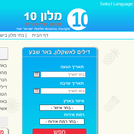
Select Language
דף הבית
|
בתי מלון ביש
דילים לאשקלון, באר שבע
תאריך הגעה
מחו
הנחות של עד 40% מהמחיר, תו
תאריך עזיבה
דילי
הטוב
איזור בארץ
- בחר איזור -
אשקל
רמת אירוח
- בחר רמת אירוח -
חפש
מל