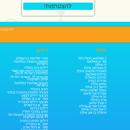
!להצטרפות
לדף הבית
|
אילת
דילים
יו ספלאש הכול כלול
סיורי סליחות בירושלים
מגי`ק פאלאס
חופשה והופעה במלונות
בישראל
דן אילת
דילים בים המלח
דן פנורמה אילת
מקדימים להזמין חגי תשרי
לאונרדו פלאזה אילת
במלונות בישראל 2026
הרודס פאלאס
מבצעים לכ. אשראי רמי לוי
הרודס ויטאליס
שיווק השיקמה
הרודס בוטיק
חוגגים שבועות במלונות
נפטון אילת
בישראל
רויאל ביץ אילת
חגים באילת
המלך שלמה אילת
מבצעי מלונות בטאבה ובסיני
אורכידאה סיאם
מבצעי דילים לצפון
הריף אילת
סופ``ש בים המלח
וורט באילת
מבצעי דילים לטבריה
יו קורל קלאב
סופ``ש בירושלים
אורכידאה שנגרילה
דילים בדרום
רויאל גארדן אילת
חגים במרכז הארץ
איסלה בראון אילת
מבצעים למועדון הטבות רמי
לוי שיווק השיקמה
דילים חמים בנתניה
סופ``ש בטבריה
סופ``ש בתל אביב