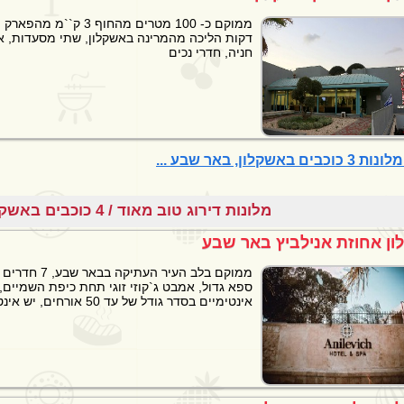
דקות הליכה מהמרינה באשקלון, שתי מסעדות, אי
חניה, חדרי נכים
וכבים באשקלון, באר שבע ...
מלונות דירוג טוב מאוד / 4 כוכבים באשקלון, באר שבע
ון אחוזת אנילביץ באר שבע
ממוקם בלב העיר העת
ספא גדול, אמבט ג`קוזי זוגי תחת כיפת השמיים, 
אינטימיים בסדר גודל של עד 50 אורחים, יש אינטרנט אלחוטי חינם