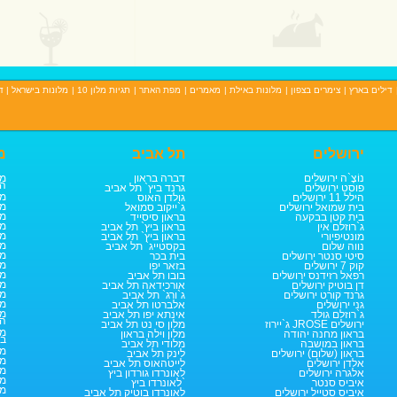
דילים בארץ
|
צימרים בצפון
|
מלונות באילת
|
מאמרים
|
מפת האתר
|
תגיות מלון 10
|
מלונות בישראל
| ד
ירושלים
תל אביב
מ
נוֹצֶ`ה ירושלים
דברה בראון
מל
הב
פוסט ירושלים
גרנד ביץ` תל אביב
מל
הילל 11 ירושלים
גולדן האוס
מל
בית שמואל ירושלים
ג`ייקוב סמואל
מל
בית קטן בבקעה
בראון סיסייד
מל
ג`רוזלם אין
בראון ביץ` תל אביב
מל
מונטיפיורי
בראון ביץ` תל אביב
מל
נווה שלום
בקסטייג` תל אביב
מל
סיטי סנטר ירושלים
בית בכר
מל
קוק 7 ירושלים
בזאר יפו
מל
רפאל רזידנס ירושלים
בובו תל אביב
מל
דן בוטיק ירושלים
אורכידאה תל אביב
מל
גרנד קורט ירושלים
ג`ורג` תל אביב
מל
גני ירושלים
אלברטו תל אביב
מל
ג`רוזלם גולד
אינתא יפו תל אביב
הא
ג`יירוז JROSE ירושלים
מלון סי נט תל אביב
מל
בראון מחנה יהודה
מלון וילה בראון
בר
בראון במושבה
מלודי תל אביב
מל
בראון (שלום) ירושלים
לינק תל אביב
מל
אלדן ירושלים
לייטהאוס תל אביב
מל
אלגרה ירושלים
לאונרדו גורדון ביץ
מל
איביס סנטר
לאונרדו ביץ`
מל
איביס סטייל ירושלים
לאונרדו בוטיק תל אביב