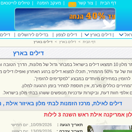
דף הבית
|
צור קשר
|
מעקב הזמנה
|
טיולים לוייטנאם
|
ראל
|
דילים בארץ
|
דילים לצפון
|
בדילים לירושלים
|
דילים
דף הבית
<
דילים בארץ
<
דילים בארץ
דילים בארץ
מבחר גדול של מלונות, הדרך הטובה והמשתלמת ביותר ליהנות מנופש בישראל.
ר, תוכלו למצוא דילים ברגע האחרון ואפילו דילים מהרגע להרגע.
 להזמין במחירים מיוחדים במבצע "למקדימים להזמין".
מחירים כוללים מע"מ, אין תוספת למחיר בזמן ההגעה למלון.
 אלפי חוות דעת, וביקורות עדכניות מנופשים ששהו בבתי מלון בישראל.
דילים לאילת, מרכז הזמנות לבתי מלון באיזור אילת , נמצאו 9 חבילות נופ
ון אמריקנה אילת ראש השנה 3 לילות
תאריך הגעה :
10/09/2026, יום חמישי
תאריך עזיבה :
13/09/2026, יום ראשון