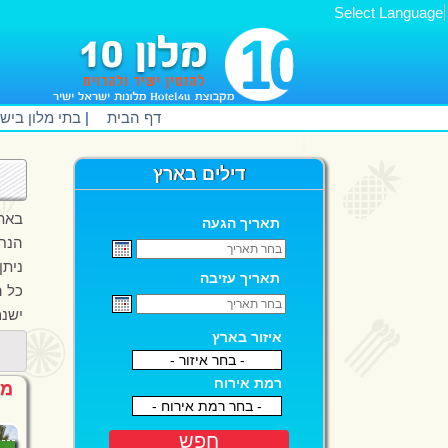
Select Language
דף הבית
|
בתי מלון ביש
דילים בארץ
באתר מלון 10 תמצאו דילים בישראל ב
תאריך הגעה
הנחות של עד 50% מהמחי
ניתן
תאריך עזיבה
כל ה
ישנם
איזור בארץ
- בחר איזור -
רמת אירוח
מל
- בחר רמת אירוח -
חפש