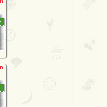
חו
0%
חו
0%