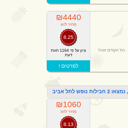
₪4440
מחיר לזוג
8.25
 כול הקודם זוכה!
ציון על פי 1164 חוות
דעת
! לפרטים
ש לתל אביב
₪1060
מחיר לזוג
8.13