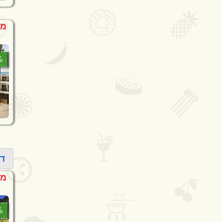
מחיר
5%
די
מחיר דקה
0%