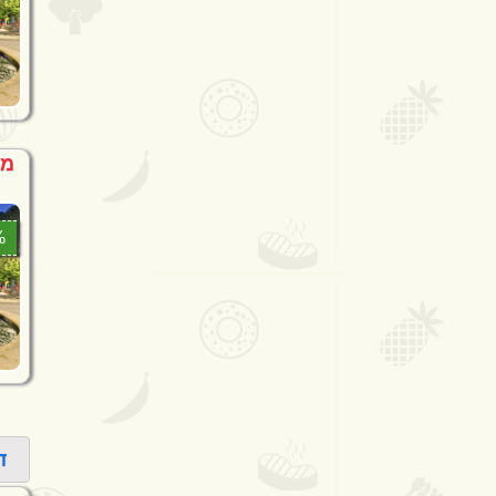
מחיר דקה
0%
ד