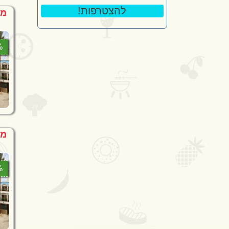
!להצטרפות
מחי
5%
מב
4%