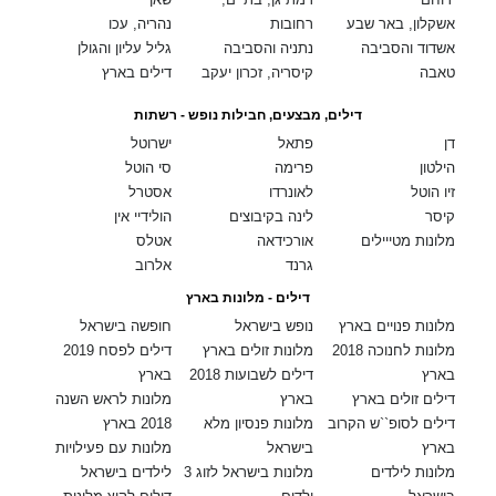
אשקלון, באר שבע
רחובות
נהריה, עכו
אשדוד והסביבה
נתניה והסביבה
גליל עליון והגולן
טאבה
קיסריה, זכרון יעקב
דילים בארץ
דילים, מבצעים, חבילות נופש - רשתות
דן
פתאל
ישרוטל
הילטון
פרימה
סי הוטל
זיו הוטל
לאונרדו
אסטרל
קיסר
לינה בקיבוצים
הולידיי אין
מלונות מטייילים
אורכידאה
אטלס
גרנד
אלרוב
דילים - מלונות בארץ
מלונות פנויים בארץ
נופש בישראל
חופשה בישראל
מלונות לחנוכה 2018
מלונות זולים בארץ
דילים לפסח 2019
בארץ
דילים לשבועות 2018
בארץ
דילים זולים בארץ
בארץ
מלונות לראש השנה
דילים לסופ``ש הקרוב
מלונות פנסיון מלא
2018 בארץ
בארץ
בישראל
מלונות עם פעילויות
מלונות לילדים
מלונות בישראל לזוג 3
לילדים בישראל