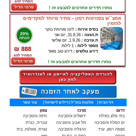
המחיר לזוג
פרטי הדיל
נותרו חדרים אחרונים למבצע זה !
אמצ``ש בסוויטות רמון – מחיר מיוחד למקדימים
להזמין
בסיס אירוח :
לינה וארוחת בוקר
20%
ת.הגעה :
31.8.26, יום שני
הנחה
ת.עזיבה :
1.9.26, יום שלישי
מספר לילות :
1 לילות
₪ 888
דירוג גולשים :
דירוג טוב מאוד
המחיר לזוג
פרטי הדיל
נותרו חדרים אחרונים למבצע זה !
דף הבית
|
מלונות בחו"ל
| דילים לישראל |
צור קשר
דרום
מרכז
צפון
בתי מלון באילת
ירושלים והסביבה
חיפה והסביבה
ים המלח והסביבה
תל אביב והסביבה
טבריה, כנרת
מצפה רמון, ערד,
הרצליה והסביבה
נצרת, מעלות, בית
ירוחם
רמת גן, בת ים,
שאן