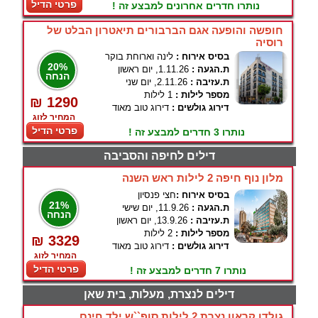
פרטי הדיל
נותרו חדרים אחרונים למבצע זה !
חופשה והופעה אגם הברבורים תיאטרון הבלט של
רוסיה
בסיס אירוח :
לינה וארוחת בוקר
20%
ת.הגעה :
1.11.26, יום ראשון
הנחה
ת.עזיבה :
2.11.26, יום שני
מספר לילות :
1 לילות
₪ 1290
דירוג גולשים :
דירוג טוב מאוד
המחיר לזוג
פרטי הדיל
נותרו 3 חדרים למבצע זה !
דילים לחיפה והסביבה
מלון נוף חיפה 2 לילות ראש השנה
בסיס אירוח :
חצי פנסיון
21%
ת.הגעה :
11.9.26, יום שישי
הנחה
ת.עזיבה :
13.9.26, יום ראשון
מספר לילות :
2 לילות
₪ 3329
דירוג גולשים :
דירוג טוב מאוד
המחיר לזוג
פרטי הדיל
נותרו 7 חדרים למבצע זה !
דילים לנצרת, מעלות, בית שאן
גולדן קראון נצרת 2 לילות סופ``ש ילד חינם