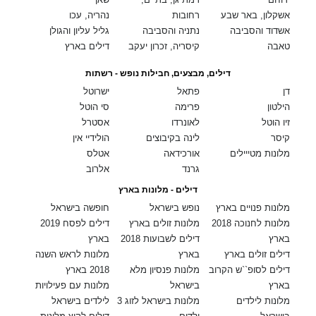
אשקלון, באר שבע
רחובות
נהריה, עכו
אשדוד והסביבה
נתניה והסביבה
גליל עליון והגולן
טאבה
קיסריה, זכרון יעקב
דילים בארץ
דילים, מבצעים, חבילות נופש - רשתות
דן
פתאל
ישרוטל
הילטון
פרימה
סי הוטל
זיו הוטל
לאונרדו
אסטרל
קיסר
לינה בקיבוצים
הולידיי אין
מלונות מטייילים
אורכידאה
אטלס
גרנד
אלרוב
דילים - מלונות בארץ
מלונות פנויים בארץ
נופש בישראל
חופשה בישראל
מלונות לחנוכה 2018
מלונות זולים בארץ
דילים לפסח 2019
בארץ
דילים לשבועות 2018
בארץ
דילים זולים בארץ
בארץ
מלונות לראש השנה
דילים לסופ``ש הקרוב
מלונות פנסיון מלא
2018 בארץ
בארץ
בישראל
מלונות עם פעילויות
מלונות לילדים
מלונות בישראל לזוג 3
לילדים בישראל