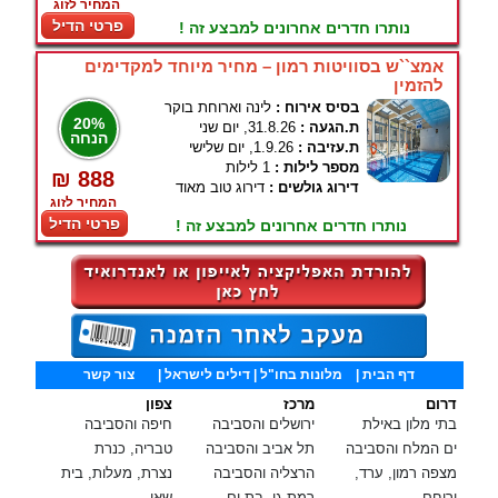
המחיר לזוג
פרטי הדיל
נותרו חדרים אחרונים למבצע זה !
אמצ``ש בסוויטות רמון – מחיר מיוחד למקדימים
להזמין
בסיס אירוח :
לינה וארוחת בוקר
20%
ת.הגעה :
31.8.26, יום שני
הנחה
ת.עזיבה :
1.9.26, יום שלישי
מספר לילות :
1 לילות
₪ 888
דירוג גולשים :
דירוג טוב מאוד
המחיר לזוג
פרטי הדיל
נותרו חדרים אחרונים למבצע זה !
דף הבית
|
מלונות בחו"ל
| דילים לישראל |
צור קשר
דרום
מרכז
צפון
בתי מלון באילת
ירושלים והסביבה
חיפה והסביבה
ים המלח והסביבה
תל אביב והסביבה
טבריה, כנרת
מצפה רמון, ערד,
הרצליה והסביבה
נצרת, מעלות, בית
ירוחם
רמת גן, בת ים,
שאן