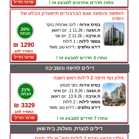
פרטי הדיל
נותרו חדרים אחרונים למבצע זה !
חופשה והופעה אגם הברבורים תיאטרון הבלט של
רוסיה
בסיס אירוח :
לינה וארוחת בוקר
20%
ת.הגעה :
1.11.26, יום ראשון
הנחה
ת.עזיבה :
2.11.26, יום שני
מספר לילות :
1 לילות
₪ 1290
דירוג גולשים :
דירוג טוב מאוד
המחיר לזוג
פרטי הדיל
נותרו 3 חדרים למבצע זה !
דילים לחיפה והסביבה
מלון נוף חיפה 2 לילות ראש השנה
בסיס אירוח :
חצי פנסיון
21%
ת.הגעה :
11.9.26, יום שישי
הנחה
ת.עזיבה :
13.9.26, יום ראשון
מספר לילות :
2 לילות
₪ 3329
דירוג גולשים :
דירוג טוב מאוד
המחיר לזוג
פרטי הדיל
נותרו 7 חדרים למבצע זה !
דילים לנצרת, מעלות, בית שאן
גולדן קראון נצרת 2 לילות סופ``ש ילד חינם